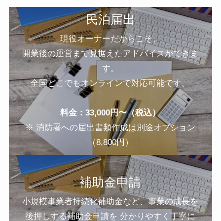
民泊届出
現役オーナーだからこそ、
開業後の運営まで見据えたアドバイスができま
す。
全国どこでもオンラインで対応可能です。
料金：33,000円〜（税込）
※ 消防署への届出書類作成は別途オプション
（8,800円）
補助金申請
小規模事業者持続化補助金など、事業の成長を
後押しする補助金申請を 分かりやすく丁寧に